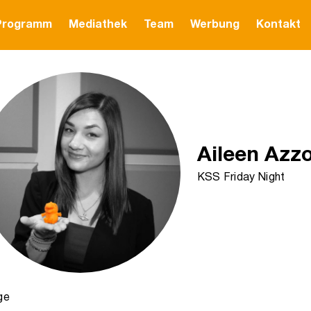
Programm
Mediathek
Team
Werbung
Kontakt
Aileen Azzo
KSS Friday Night
ge